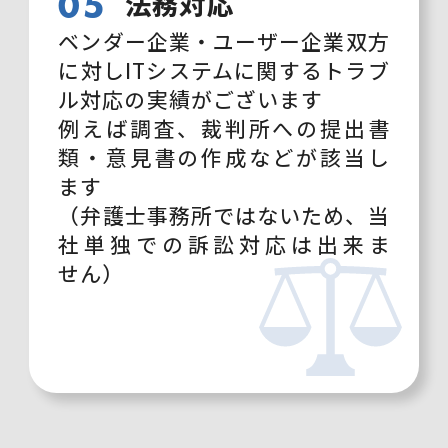
05
法務対応
ベンダー企業・ユーザー企業
双方
に対し
ITシステムに関する
トラブ
ル対応の
実績がござい
ます
例えば調査、
裁判所への提出書
類・
意見書の作成
などが該当し
ます
（弁護士事務所ではないため、
当
社単独での訴訟対応は出来ま
せん）