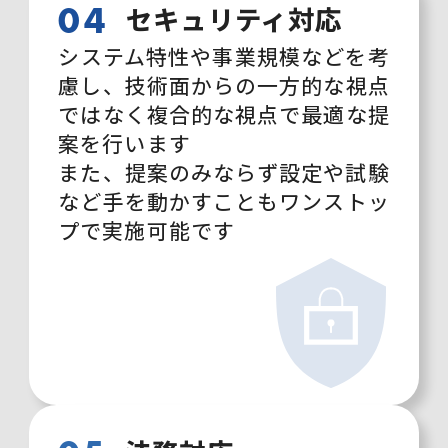
04
セキュリティ対応
システム特性や
事業規模などを考
慮し、
技術面からの
一方的な視点
ではなく
複合的な視点で
最適な提
案を行い
ます
また、提案のみならず
設定や試験
など
手を動かすことも
ワンストッ
プで
実施可能
です